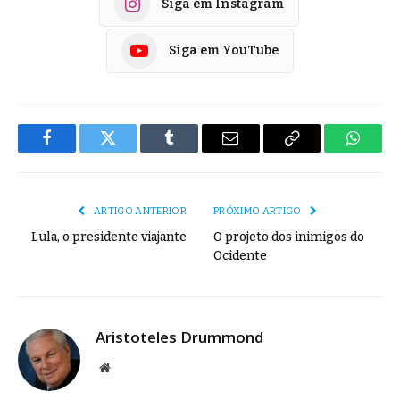
Siga em Instagram
Siga em YouTube
Facebook
Twitter
Tumblr
E-
Copiar
Whats
mail
Link
ARTIGO ANTERIOR
PRÓXIMO ARTIGO
Lula, o presidente viajante
O projeto dos inimigos do
Ocidente
Aristoteles Drummond
Site