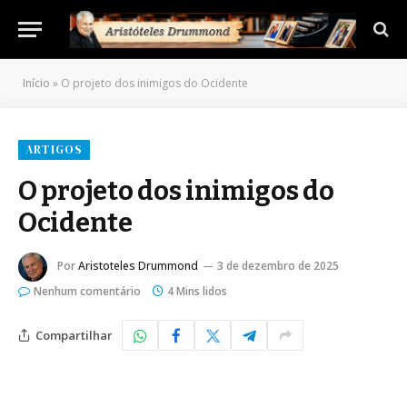
Início
»
O projeto dos inimigos do Ocidente
ARTIGOS
O projeto dos inimigos do
Ocidente
Por
Aristoteles Drummond
3 de dezembro de 2025
Nenhum comentário
4 Mins lidos
Compartilhar