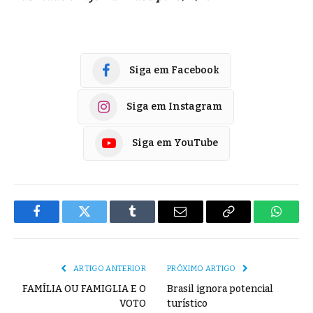
Siga em Facebook
Siga em Instagram
Siga em YouTube
Facebook
Twitter
Tumblr
E-
Copiar
Whats
mail
Link
ARTIGO ANTERIOR
PRÓXIMO ARTIGO
FAMÍLIA OU FAMIGLIA E O
Brasil ignora potencial
VOTO
turístico