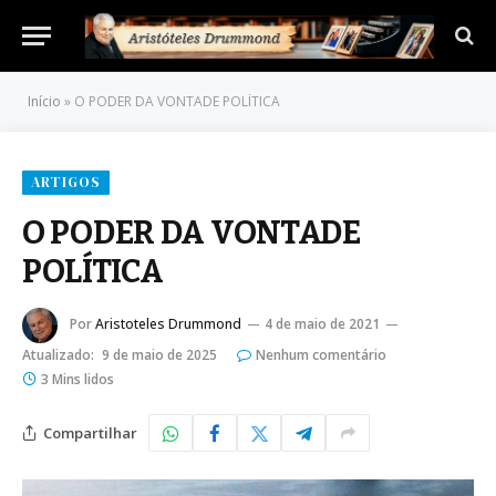
Início
»
O PODER DA VONTADE POLÍTICA
ARTIGOS
O PODER DA VONTADE
POLÍTICA
Por
Aristoteles Drummond
4 de maio de 2021
Atualizado:
9 de maio de 2025
Nenhum comentário
3 Mins lidos
Compartilhar