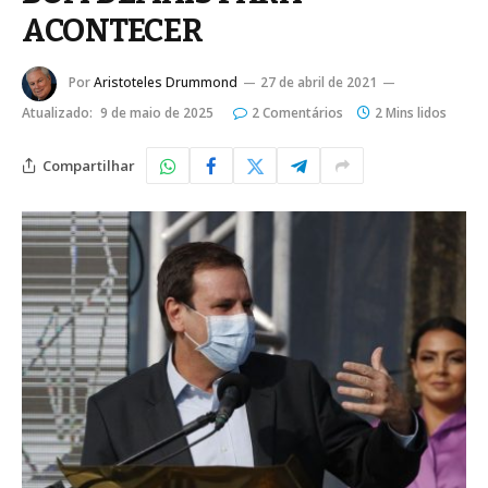
ACONTECER
Por
Aristoteles Drummond
27 de abril de 2021
Atualizado:
9 de maio de 2025
2 Comentários
2 Mins lidos
Compartilhar