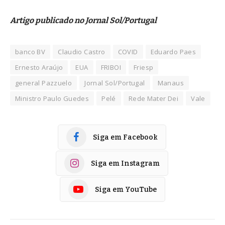
Artigo publicado no
Jornal Sol/Portugal
banco BV
Claudio Castro
COVID
Eduardo Paes
Ernesto Araújo
EUA
FRIBOI
Friesp
general Pazzuelo
Jornal Sol/Portugal
Manaus
Ministro Paulo Guedes
Pelé
Rede Mater Dei
Vale
Siga em Facebook
Siga em Instagram
Siga em YouTube