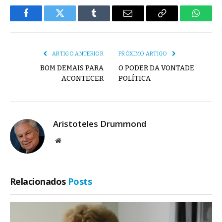
Facebook
Twitter
Tumblr
E-
Copiar
Whats
mail
Link
ARTIGO ANTERIOR
PRÓXIMO ARTIGO
BOM DEMAIS PARA
O PODER DA VONTADE
ACONTECER
POLÍTICA
Aristoteles Drummond
Site
Relacionados
Posts