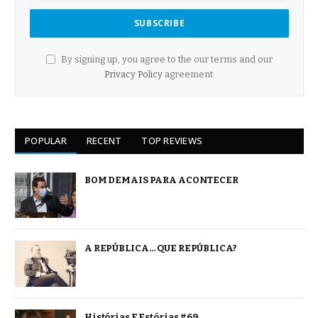
By signing up, you agree to the our terms and our
Privacy Policy
agreement.
POPULAR
RECENT
TOP REVIEWS
BOM DEMAIS PARA ACONTECER
A REPÚBLICA… QUE REPÚBLICA?
Histórias E Estórias #69