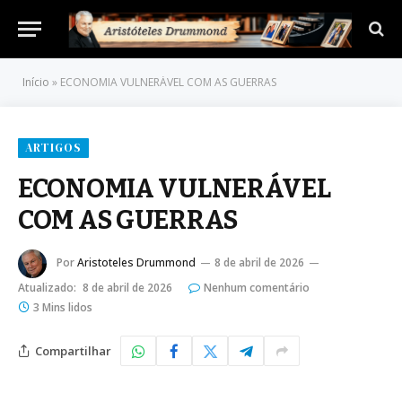
Início
»
ECONOMIA VULNERÁVEL COM AS GUERRAS
ARTIGOS
ECONOMIA VULNERÁVEL
COM AS GUERRAS
Por
Aristoteles Drummond
8 de abril de 2026
Atualizado:
8 de abril de 2026
Nenhum comentário
3 Mins lidos
Compartilhar