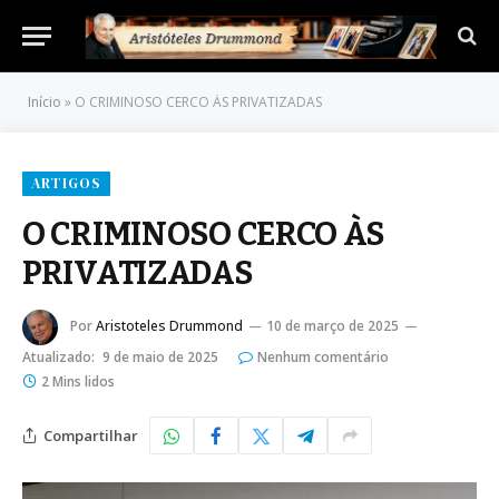
Início
»
O CRIMINOSO CERCO ÀS PRIVATIZADAS
ARTIGOS
O CRIMINOSO CERCO ÀS
PRIVATIZADAS
Por
Aristoteles Drummond
10 de março de 2025
Atualizado:
9 de maio de 2025
Nenhum comentário
2 Mins lidos
Compartilhar