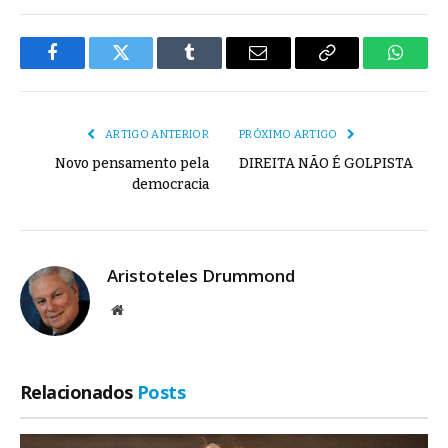
Facebook
Twitter
Tumblr
E-
Copiar
Whats
mail
Link
ARTIGO ANTERIOR
PRÓXIMO ARTIGO
Novo pensamento pela
DIREITA NÃO É GOLPISTA
democracia
Aristoteles Drummond
Site
Relacionados
Posts