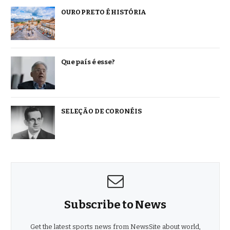
OURO PRETO É HISTÓRIA
Que país é esse?
SELEÇÃO DE CORONÉIS
Subscribe to News
Get the latest sports news from NewsSite about world,