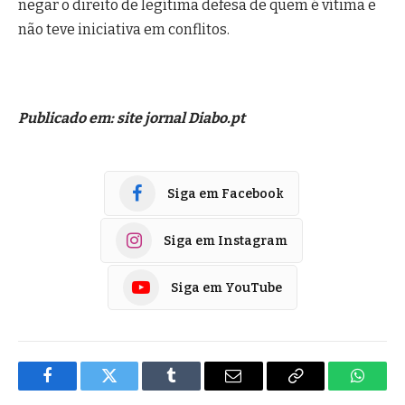
negar o direito de legítima defesa de quem é vítima e
não teve iniciativa em conflitos.
Publicado em: site jornal Diabo.pt
Siga em Facebook
Siga em Instagram
Siga em YouTube
Facebook
Twitter
Tumblr
E-
Copiar
Whats