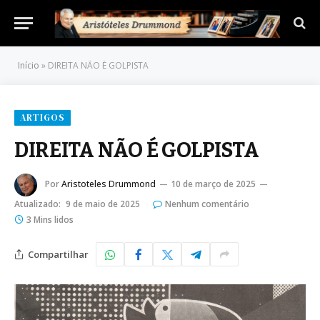
Início
»
DIREITA NÃO É GOLPISTA
ARTIGOS
DIREITA NÃO É GOLPISTA
Por
Aristoteles Drummond
10 de março de 2025
Atualizado:
9 de maio de 2025
Nenhum comentário
3 Mins lidos
Compartilhar