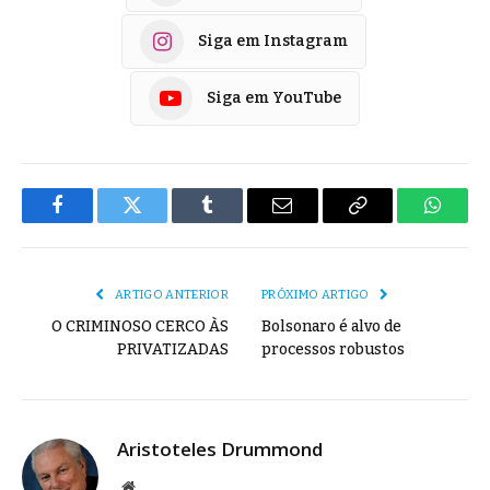
Siga em Instagram
Siga em YouTube
Facebook
Twitter
Tumblr
E-
Copiar
Whats
mail
Link
ARTIGO ANTERIOR
PRÓXIMO ARTIGO
O CRIMINOSO CERCO ÀS
Bolsonaro é alvo de
PRIVATIZADAS
processos robustos
Aristoteles Drummond
Site