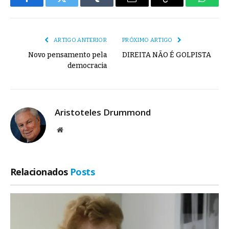
Facebook
Twitter
Tumblr
E-
Copiar
Whats
mail
Link
ARTIGO ANTERIOR
PRÓXIMO ARTIGO
Novo pensamento pela
DIREITA NÃO É GOLPISTA
democracia
Aristoteles Drummond
Site
Relacionados
Posts