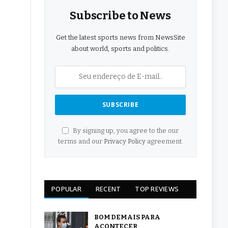
Subscribe to News
Get the latest sports news from NewsSite
about world, sports and politics.
By signing up, you agree to the our
terms and our
Privacy Policy
agreement.
POPULAR
RECENT
TOP REVIEWS
BOM DEMAIS PARA
ACONTECER