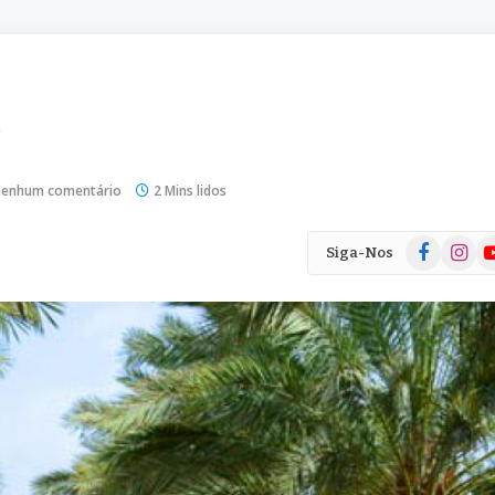
9
enhum comentário
2 Mins lidos
Facebook
Instag
Yo
Siga-Nos