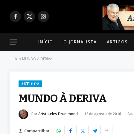
Facebook
X
Instagram
(Twitter)
INÍCIO
O JORNALISTA
ARTIGOS
Início
»
MUNDO À DERIVA
ARTIGOS
MUNDO À DERIVA
Por
Aristoteles Drummond
12 de agosto de 2016
Atu
Compartilhar