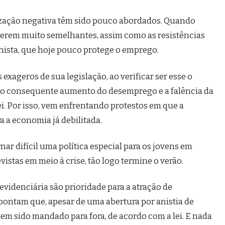
lização negativa têm sido pouco abordados. Quando
s serem muito semelhantes, assim como as resistências
lhista, que hoje pouco protege o emprego.
 exageros de sua legislação, ao verificar ser esse o
m o consequente aumento do desemprego e a falência da
ei. Por isso, vem enfrentando protestos em que a
a a economia já debilitada.
ar difícil uma política especial para os jovens em
istas em meio à crise, tão logo termine o verão.
revidenciária são prioridade para a atração de
pontam que, apesar de uma abertura por anistia de
tem sido mandado para fora, de acordo com a lei. E nada