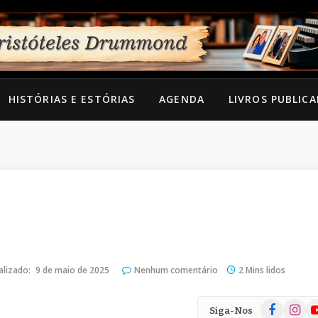
HISTÓRIAS E ESTÓRIAS
AGENDA
LIVROS PUBLIC
alizado:
9 de maio de 2025
Nenhum comentário
2 Mins lidos
Facebook
Instag
Yo
Siga-Nos