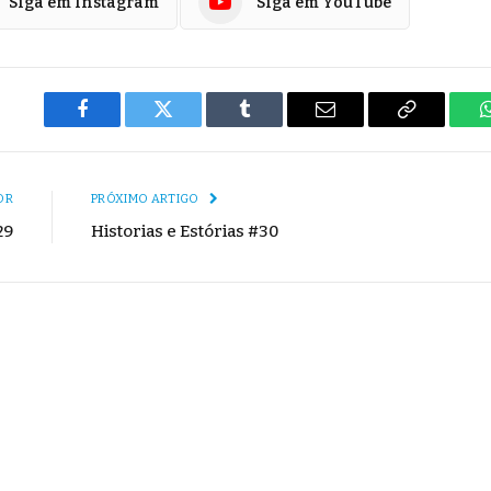
Siga em Instagram
Siga em YouTube
Facebook
Twitter
Tumblr
E-
Copiar
mail
Link
OR
PRÓXIMO ARTIGO
29
Historias e Estórias #30