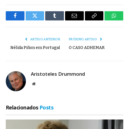
Facebook
Twitter
Tumblr
E-
Copiar
Whats
mail
Link
ARTIGO ANTERIOR
PRÓXIMO ARTIGO
Nélida Piñon em Portugal
O CASO ADHEMAR
Aristoteles Drummond
Site
Relacionados
Posts