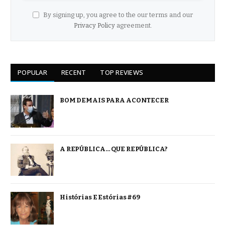
By signing up, you agree to the our terms and our
Privacy Policy
agreement.
POPULAR
RECENT
TOP REVIEWS
BOM DEMAIS PARA ACONTECER
A REPÚBLICA… QUE REPÚBLICA?
Histórias E Estórias #69