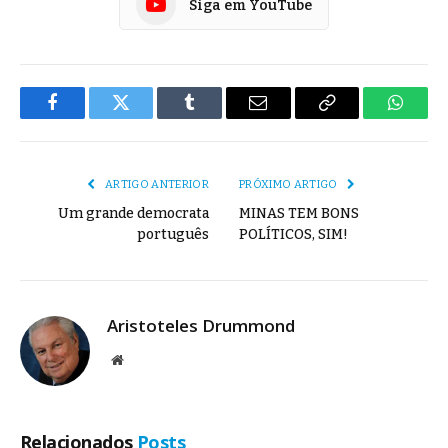
Siga em YouTube
Facebook
Twitter
Tumblr
E-
Copiar
Whats
mail
Link
ARTIGO ANTERIOR
PRÓXIMO ARTIGO
Um grande democrata
MINAS TEM BONS
português
POLÍTICOS, SIM!
Aristoteles Drummond
Site
Relacionados
Posts