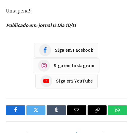
Uma pena!!
Publicado em:
jornal O Dia 10/11
Siga em Facebook
Siga em Instagram
Siga em YouTube
Facebook
Twitter
Tumblr
E-
Copiar
Whats
mail
Link