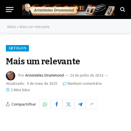
Início
»
Mais um relevante
ARTIGOS
Mais um relevante
Por
Aristoteles Drummond
24 de junho de 2024
Atualizado:
9 de maio de 2025
Nenhum comentário
2 Mins lidos
Compartilhar