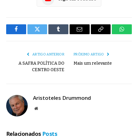
Facebook
Twitter
Tumblr
E-
Copiar
Whats
mail
Link
ARTIGO ANTERIOR
PRÓXIMO ARTIGO
A SAFRA POLÍTICA DO
Mais um relevante
CENTRO OESTE
Aristoteles Drummond
Site
Relacionados
Posts