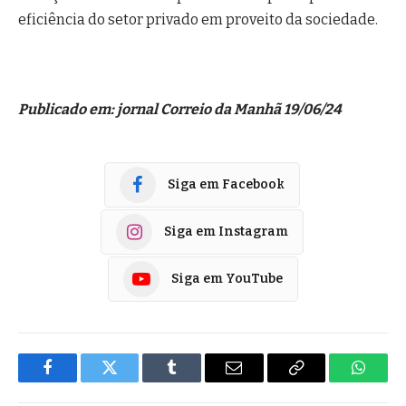
eficiência do setor privado em proveito da sociedade.
Publicado em: jornal Correio da Manhã 19/06/24
Siga em Facebook
Siga em Instagram
Siga em YouTube
Facebook
Twitter
Tumblr
E-
Copiar
Whats