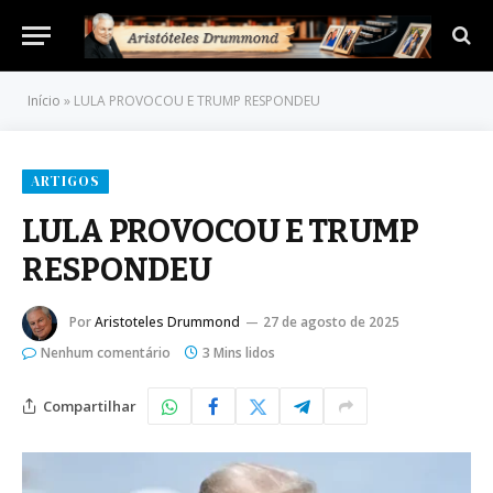
Início
»
LULA PROVOCOU E TRUMP RESPONDEU
ARTIGOS
LULA PROVOCOU E TRUMP
RESPONDEU
Por
Aristoteles Drummond
27 de agosto de 2025
Nenhum comentário
3 Mins lidos
Compartilhar