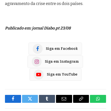
agravamento da crise entre os dois países.
Publicado em: jornal Diabo.pt 23/08
Siga em Facebook
Siga em Instagram
Siga em YouTube
Facebook
Twitter
Tumblr
E-
Copiar
Whats
mail
Link