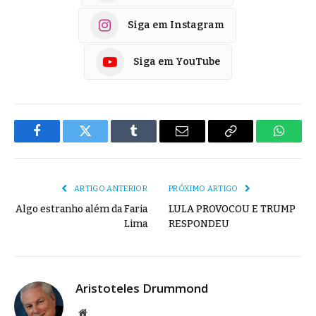
Siga em Instagram
Siga em YouTube
Facebook
Twitter
Tumblr
E-
Copiar
Whats
mail
Link
ARTIGO ANTERIOR
PRÓXIMO ARTIGO
Algo estranho além da Faria
LULA PROVOCOU E TRUMP
Lima
RESPONDEU
Aristoteles Drummond
Site