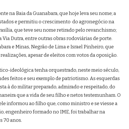
nte na Baia da Guanabara, que hoje leva seu nome; a
stados e permitiu o crescimento do agronegócio na
rasília, que teve seu nome retirado pelo revanchismo;
a Via Dutra, entre outras obras rodoviárias de porte.
ara e Minas, Negrão de Lima e Israel Pinheiro, que
ealizações, apesar de eleitos com votos da oposição.
ítico-ideológica tenha orquestrado, neste meio século,
es feitos e seu exemplo de patriotismo. As esquerdas
a à do militar preparado, admirado e respeitado, do
maneira que a vida de seu filho e netos testemunham. O
s ele informou ao filho que, como ministro e se viesse a
cio, engenheiro formado no IME, foi trabalhar na
s 70 anos.