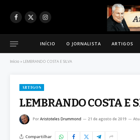
Facebook
X
Instagram
(Twitter)
INÍCIO
O JORNALISTA
ARTIGOS
Início
»
LEMBRANDO COSTA E SILVA
ARTIGOS
LEMBRANDO COSTA E S
Por
Aristoteles Drummond
21 de agosto de 2019
Atu
Compartilhar