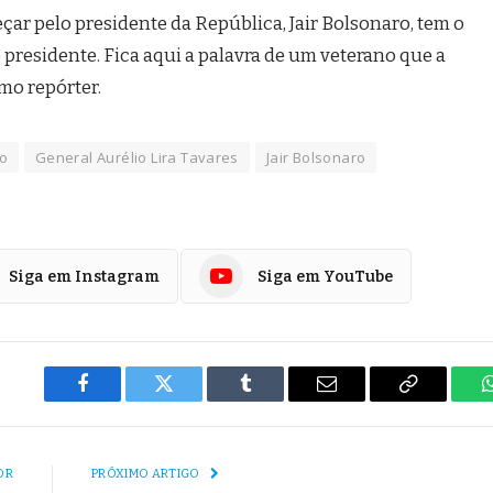
çar pelo presidente da República, Jair Bolsonaro, tem o
 presidente. Fica aqui a palavra de um veterano que a
o repórter.
io
General Aurélio Lira Tavares
Jair Bolsonaro
Siga em Instagram
Siga em YouTube
Facebook
Twitter
Tumblr
E-
Copiar
mail
Link
OR
PRÓXIMO ARTIGO