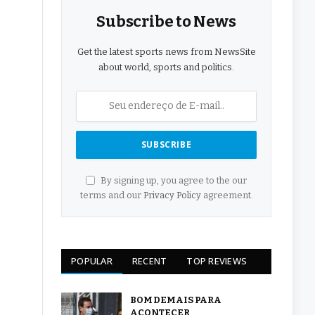
Subscribe to News
Get the latest sports news from NewsSite
about world, sports and politics.
By signing up, you agree to the our
terms and our
Privacy Policy
agreement.
POPULAR
RECENT
TOP REVIEWS
BOM DEMAIS PARA
ACONTECER