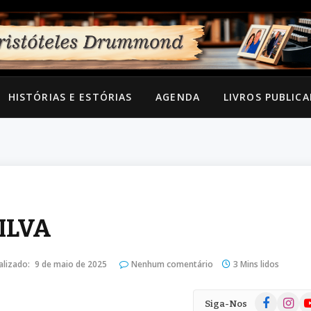
HISTÓRIAS E ESTÓRIAS
AGENDA
LIVROS PUBLIC
ILVA
alizado:
9 de maio de 2025
Nenhum comentário
3 Mins lidos
Facebook
Instag
Yo
Siga-Nos