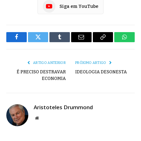
Siga em YouTube
Facebook
Twitter
Tumblr
E-
Copiar
Whats
mail
Link
ARTIGO ANTERIOR
PRÓXIMO ARTIGO
É PRECISO DESTRAVAR
IDEOLOGIA DESONESTA
ECONOMIA
Aristoteles Drummond
Site