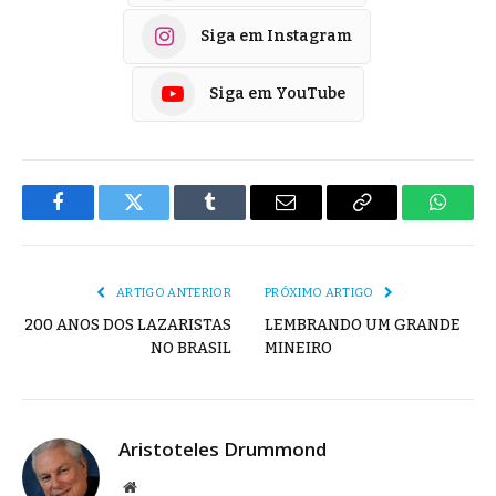
Siga em Instagram
Siga em YouTube
Facebook
Twitter
Tumblr
E-
Copiar
Whats
mail
Link
ARTIGO ANTERIOR
PRÓXIMO ARTIGO
200 ANOS DOS LAZARISTAS
LEMBRANDO UM GRANDE
NO BRASIL
MINEIRO
Aristoteles Drummond
Site