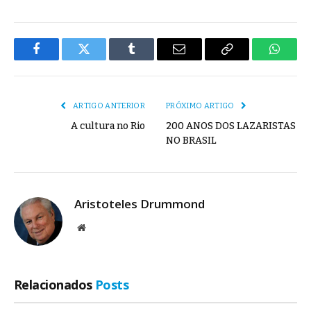
Facebook
Twitter
Tumblr
E-
Copiar
Whats
mail
Link
ARTIGO ANTERIOR
PRÓXIMO ARTIGO
A cultura no Rio
200 ANOS DOS LAZARISTAS
NO BRASIL
Aristoteles Drummond
Site
Relacionados
Posts