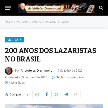
Início
»
200 ANOS DOS LAZARISTAS NO BRASIL
ARTIGOS
200 ANOS DOS LAZARISTAS
NO BRASIL
Por
Aristoteles Drummond
7 de julho de 2020
Atualizado:
9 de maio de 2025
Nenhum comentário
4 Mins lidos
Compartilhar