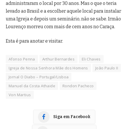
administraram o local por 30 anos. Mas o que o teria
levado ao Brasil e a escolher aquele local para instalar
uma Igreja e depois um seminário, não se sabe. Irmão
Lourenço morreu com mais de cem anos no Caraça.
Esta é para anotar e visitar.
Afonso Penna
Arthur Bernardes
Eli Chaves
Igreja de Nossa Senhora Mãe dos Homens
João Paulo II
Jornal O Diabo – Portugal/Lisboa
Manuel da Costa Athaide
Rondon Pacheco
Von Martius
Siga em Facebook