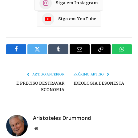
Siga em Instagram
Siga em YouTube
Facebook
Twitter
Tumblr
E-
Copiar
Whats
mail
Link
ARTIGO ANTERIOR
PRÓXIMO ARTIGO
É PRECISO DESTRAVAR
IDEOLOGIA DESONESTA
ECONOMIA
Aristoteles Drummond
Site