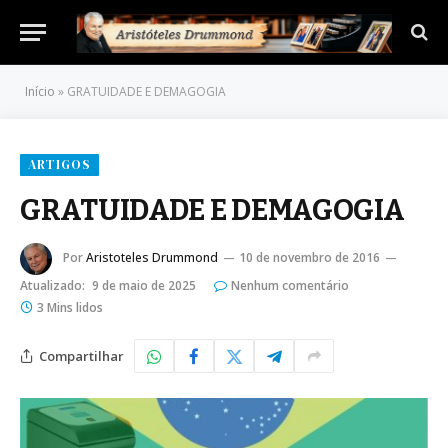
Início
»
GRATUIDADE E DEMAGOGIA
ARTIGOS
GRATUIDADE E DEMAGOGIA
Por
Aristoteles Drummond
10 de novembro de 2016
Atualizado:
9 de maio de 2025
Nenhum comentário
3 Mins lidos
Compartilhar