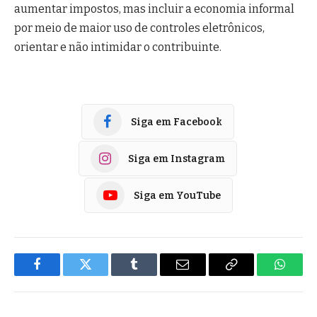
aumentar impostos, mas incluir a economia informal
por meio de maior uso de controles eletrônicos,
orientar e não intimidar o contribuinte.
Siga em Facebook
Siga em Instagram
Siga em YouTube
Facebook
Twitter
Tumblr
E-
Copiar
Whats
mail
Link