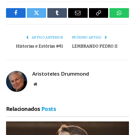
Facebook
Twitter
Tumblr
E-
Copiar
Whats
mail
Link
ARTIGO ANTERIOR
PRÓXIMO ARTIGO
Historias e Estórias #41
LEMBRANDO PEDRO II
Aristoteles Drummond
Site
Relacionados
Posts