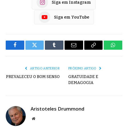
Siga em Instagram
Siga em YouTube
Facebook
Twitter
Tumblr
E-
Copiar
Whats
mail
Link
ARTIGO ANTERIOR
PRÓXIMO ARTIGO
PREVALECEU O BOM SENSO
GRATUIDADE E
DEMAGOGIA
Aristoteles Drummond
Site