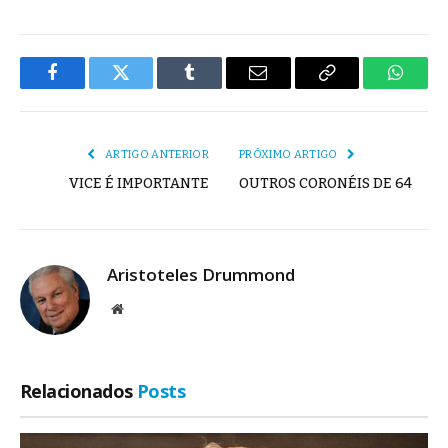
Facebook
Twitter
Tumblr
E-
Copiar
Whats
mail
Link
ARTIGO ANTERIOR
PRÓXIMO ARTIGO
VICE É IMPORTANTE
OUTROS CORONÉIS DE 64
Aristoteles Drummond
Site
Relacionados
Posts