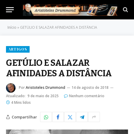
Início
»
GETÚLIO E SALAZAR AFINIDADES A DISTÂNCIA
ARTIGOS
GETÚLIO E SALAZAR
AFINIDADES A DISTÂNCIA
Por
Aristoteles Drummond
14 de agosto de 2018
Atualizado:
9 de maio de 2025
Nenhum comentário
4 Mins lidos
Compartilhar