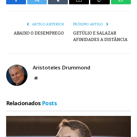
Facebook
Twitter
Tumblr
E-
Copiar
Whats
mail
Link
ARTIGO ANTERIOR
PRÓXIMO ARTIGO
ABAIXO O DESEMPREGO
GETÚLIO E SALAZAR
AFINIDADES A DISTÂNCIA
Aristoteles Drummond
Site
Relacionados
Posts