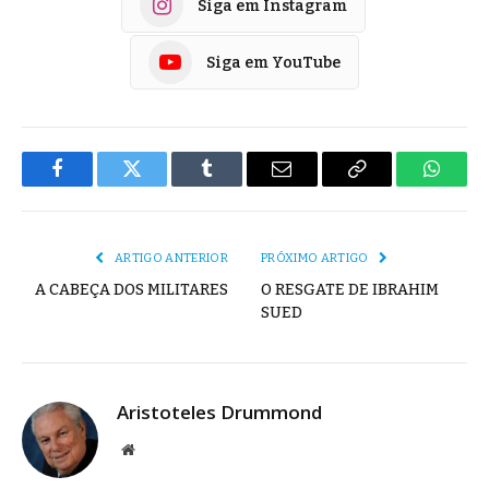
Siga em Instagram
Siga em YouTube
Facebook
Twitter
Tumblr
E-
Copiar
Whats
mail
Link
ARTIGO ANTERIOR
PRÓXIMO ARTIGO
A CABEÇA DOS MILITARES
O RESGATE DE IBRAHIM
SUED
Aristoteles Drummond
Site