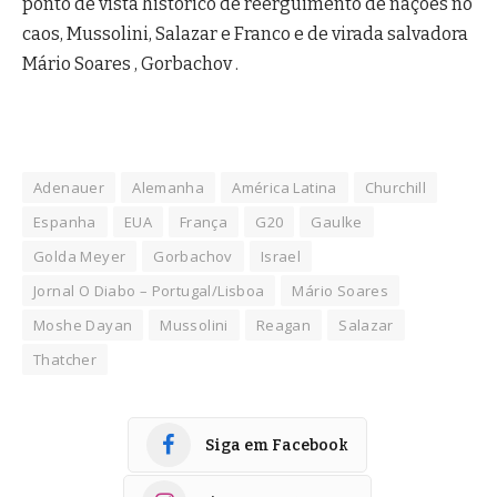
ponto de vista histórico de reerguimento de nações no
caos, Mussolini, Salazar e Franco e de virada salvadora
Mário Soares , Gorbachov .
Adenauer
Alemanha
América Latina
Churchill
Espanha
EUA
França
G20
Gaulke
Golda Meyer
Gorbachov
Israel
Jornal O Diabo – Portugal/Lisboa
Mário Soares
Moshe Dayan
Mussolini
Reagan
Salazar
Thatcher
Siga em Facebook