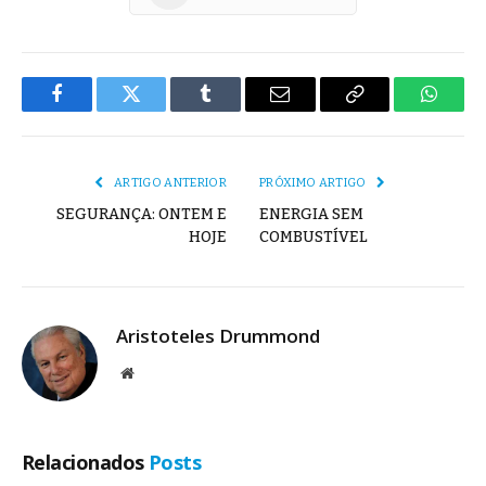
Facebook
Twitter
Tumblr
E-
Copiar
Whats
mail
Link
ARTIGO ANTERIOR
PRÓXIMO ARTIGO
SEGURANÇA: ONTEM E
ENERGIA SEM
HOJE
COMBUSTÍVEL
Aristoteles Drummond
Site
Relacionados
Posts