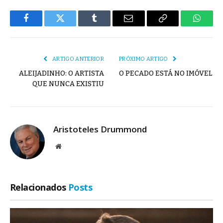
Facebook
Twitter
Tumblr
E-
Copiar
Whats
mail
Link
ARTIGO ANTERIOR
PRÓXIMO ARTIGO
ALEIJADINHO: O ARTISTA
O PECADO ESTÁ NO IMÓVEL
QUE NUNCA EXISTIU
Aristoteles Drummond
Site
Relacionados
Posts