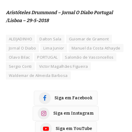
Aristóteles Drummond – Jornal O Diabo Portugal
/Lisboa – 29-5-2018
ALEIJADINHO
Dalton Sala
Guiomar de Gramont
Jornal O Diabo
Lima Junior
Manuel da Costa Athayde
Olavo Bilac
PORTUGAL
Salomão de Vasconcellos
Sergio Conti
Victor Magalhães Figueira
Waldemar de Almeida Barbosa
Siga em Facebook
Siga em Instagram
Siga em YouTube