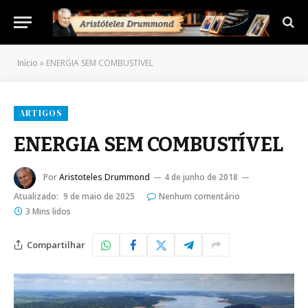
Início
»
ENERGIA SEM COMBUSTÍVEL
ARTIGOS
ENERGIA SEM COMBUSTÍVEL
Por
Aristoteles Drummond
4 de junho de 2018
Atualizado:
9 de maio de 2025
Nenhum comentário
3 Mins lidos
Compartilhar