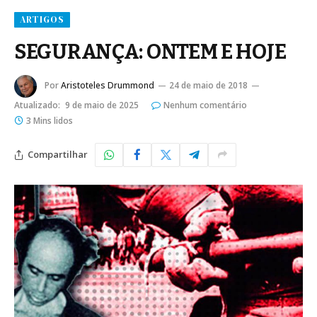
ARTIGOS
SEGURANÇA: ONTEM E HOJE
Por
Aristoteles Drummond
24 de maio de 2018
Atualizado:
9 de maio de 2025
Nenhum comentário
3 Mins lidos
Compartilhar