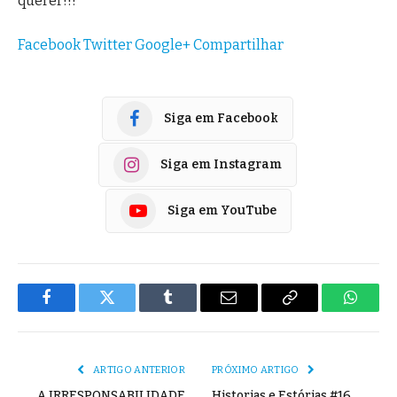
querer!!!
Facebook
Twitter
Google+
Compartilhar
Siga em Facebook
Siga em Instagram
Siga em YouTube
Facebook
Twitter
Tumblr
E-
Copiar
Whats
mail
Link
ARTIGO ANTERIOR
PRÓXIMO ARTIGO
A IRRESPONSABILIDADE
Historias e Estórias #16