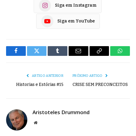
Siga em Instagram
Siga em YouTube
Facebook
Twitter
Tumblr
E-
Copiar
Whats
mail
Link
ARTIGO ANTERIOR
PRÓXIMO ARTIGO
Historias e Estórias #15
CRISE SEM PRECONCEITOS
Aristoteles Drummond
Site