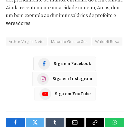
Ainda recentemente uma cidade mineira, Arcos, deu
um bom exemplo ao diminuir salários de prefeito e
vereadores.
Arthur Virgílio Neto
Maurílio Guimarães
Waldeli Rosa
Siga em Facebook
Siga em Instagram
Siga em YouTube
Facebook
Twitter
Tumblr
E-
Copiar
Whats