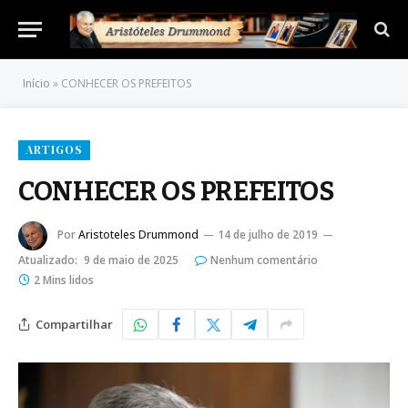
Início
»
CONHECER OS PREFEITOS
ARTIGOS
CONHECER OS PREFEITOS
Por
Aristoteles Drummond
14 de julho de 2019
Atualizado:
9 de maio de 2025
Nenhum comentário
2 Mins lidos
Compartilhar