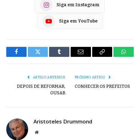
Siga em Instagram
Siga em YouTube
Facebook
Twitter
Tumblr
E-
Copiar
Whats
mail
Link
ARTIGO ANTERIOR
PRÓXIMO ARTIGO
DEPOIS DE REFORMAR,
CONHECER OS PREFEITOS
OUSAR
Aristoteles Drummond
Site