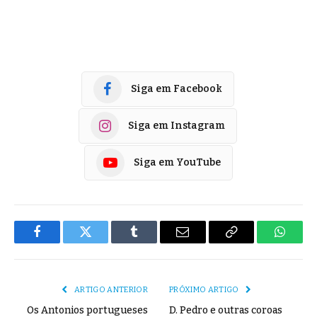
Siga em Facebook
Siga em Instagram
Siga em YouTube
Facebook
Twitter
Tumblr
E-
Copiar
Whats
mail
Link
ARTIGO ANTERIOR
PRÓXIMO ARTIGO
Os Antonios portugueses
D. Pedro e outras coroas