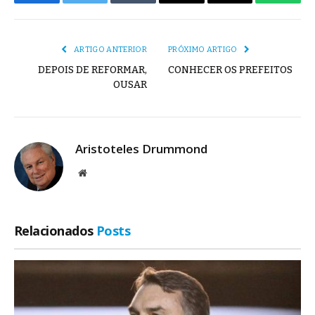
Facebook
Twitter
Tumblr
E-
Copiar
Whats
mail
Link
ARTIGO ANTERIOR
PRÓXIMO ARTIGO
DEPOIS DE REFORMAR,
CONHECER OS PREFEITOS
OUSAR
Aristoteles Drummond
Site
Relacionados
Posts