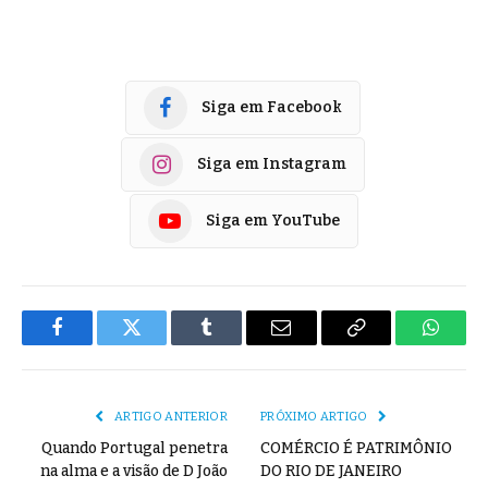
Siga em Facebook
Siga em Instagram
Siga em YouTube
Facebook
Twitter
Tumblr
E-
Copiar
Whats
mail
Link
ARTIGO ANTERIOR
PRÓXIMO ARTIGO
Quando Portugal penetra
COMÉRCIO É PATRIMÔNIO
na alma e a visão de D João
DO RIO DE JANEIRO