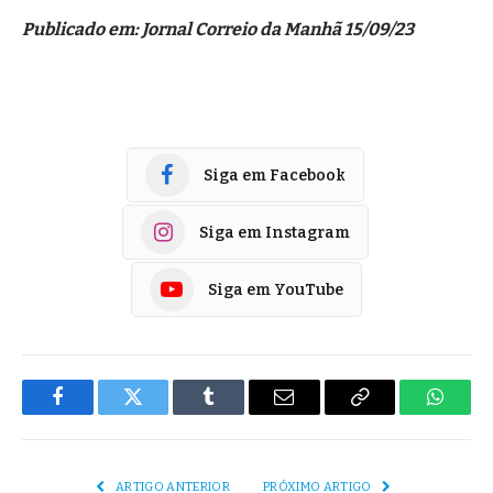
Publicado em: Jornal Correio da Manhã 15/09/23
Siga em Facebook
Siga em Instagram
Siga em YouTube
Facebook
Twitter
Tumblr
E-
Copiar
Whats
mail
Link
ARTIGO ANTERIOR
PRÓXIMO ARTIGO