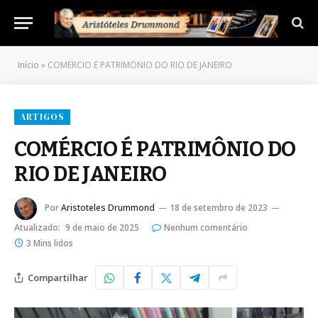
Início
»
COMÉRCIO É PATRIMÔNIO DO RIO DE JANEIRO
ARTIGOS
COMÉRCIO É PATRIMÔNIO DO
RIO DE JANEIRO
Por
Aristoteles Drummond
18 de setembro de 2023
Atualizado:
9 de maio de 2025
Nenhum comentário
3 Mins lidos
Compartilhar