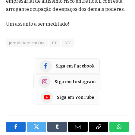
empresarial de altíssimo risco entre nós. E com esta
arrogante ocupação de espaços dos demais poderes.
Um assunto a ser meditado!
Jornal Hoje em Dia
PT
STF
Siga em Facebook
Siga em Instagram
Siga em YouTube
Facebook
Twitter
Tumblr
E-
Copiar
Whats