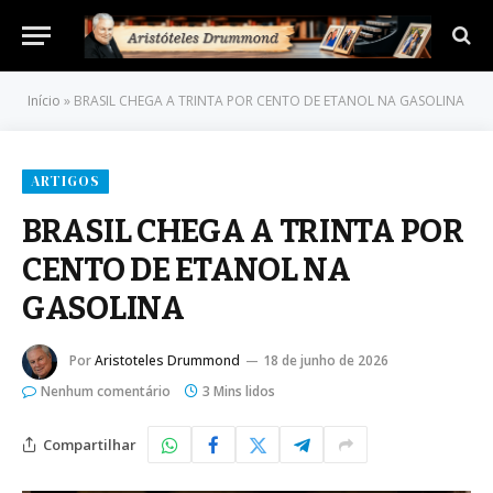
Início
»
BRASIL CHEGA A TRINTA POR CENTO DE ETANOL NA GASOLINA
ARTIGOS
BRASIL CHEGA A TRINTA POR
CENTO DE ETANOL NA
GASOLINA
Por
Aristoteles Drummond
18 de junho de 2026
Nenhum comentário
3 Mins lidos
Compartilhar