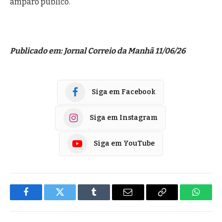
amparo público.
Publicado em: Jornal Correio da Manhã 11/06/26
Siga em Facebook
Siga em Instagram
Siga em YouTube
Facebook
Twitter
Tumblr
E-
Copiar
Whats
mail
Link