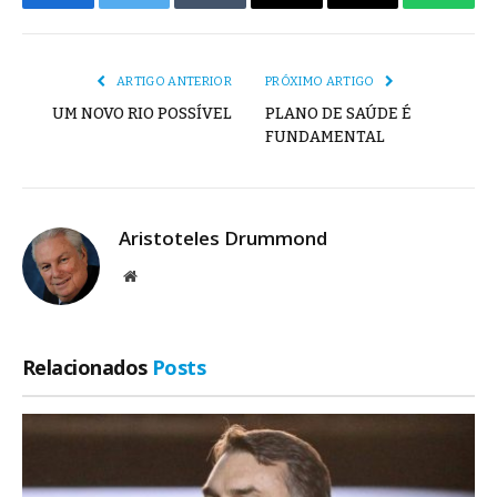
Facebook
Twitter
Tumblr
E-
Copiar
Whats
mail
Link
ARTIGO ANTERIOR
PRÓXIMO ARTIGO
UM NOVO RIO POSSÍVEL
PLANO DE SAÚDE É
FUNDAMENTAL
Aristoteles Drummond
Site
Relacionados
Posts