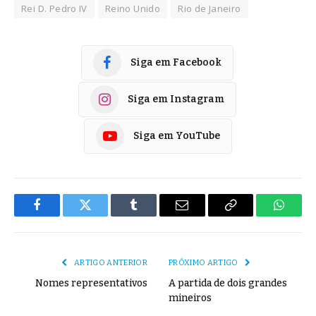
Rei D. Pedro IV
Reino Unido
Rio de Janeiro
Siga em Facebook
Siga em Instagram
Siga em YouTube
Facebook
Twitter
Tumblr
E-
Copiar
Whats
mail
Link
ARTIGO ANTERIOR
PRÓXIMO ARTIGO
Nomes representativos
A partida de dois grandes
mineiros