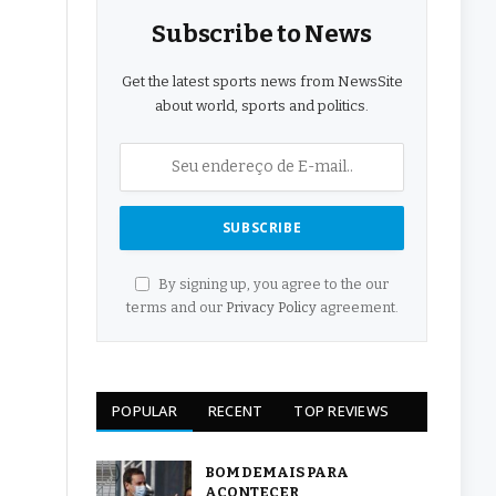
Subscribe to News
Get the latest sports news from NewsSite
about world, sports and politics.
By signing up, you agree to the our
terms and our
Privacy Policy
agreement.
POPULAR
RECENT
TOP REVIEWS
BOM DEMAIS PARA
ACONTECER