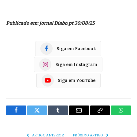
Publicado em: jornal Diabo.pt 30/08/25
Siga em Facebook
Siga em Instagram
Siga em YouTube
Facebook
Twitter
Tumblr
E-
Copiar
Whats
mail
Link
ARTIGO ANTERIOR
PRÓXIMO ARTIGO