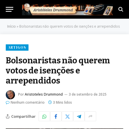
Início
»
Bolsonaristas não querem votos de isenções e arrependidos
ARTIGOS
Bolsonaristas não querem
votos de isenções e
arrependidos
Por
Aristoteles Drummond
3 de setembro de 2025
Nenhum comentário
3 Mins lidos
Compartilhar