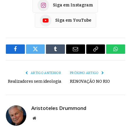
Siga em Instagram
Siga em YouTube
Facebook
Twitter
Tumblr
E-
Copiar
Whats
mail
Link
ARTIGO ANTERIOR
PRÓXIMO ARTIGO
Realizadores sem ideologia
RENOVAÇÃO NO RIO
Aristoteles Drummond
Site