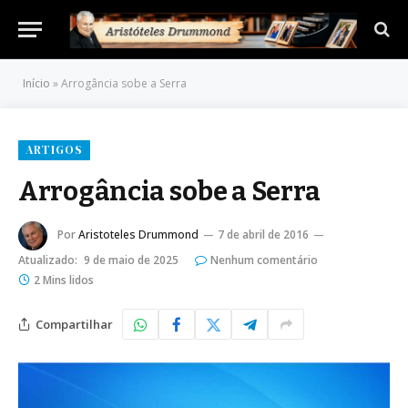
Início
»
Arrogância sobe a Serra
ARTIGOS
Arrogância sobe a Serra
Por
Aristoteles Drummond
7 de abril de 2016
Atualizado:
9 de maio de 2025
Nenhum comentário
2 Mins lidos
Compartilhar