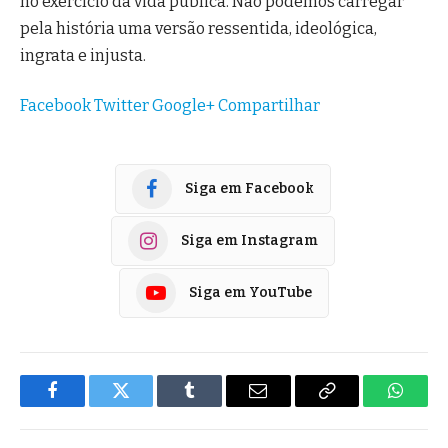
no exercício da vida pública. Não podemos carregar
pela história uma versão ressentida, ideológica,
ingrata e injusta.
Facebook
Twitter
Google+
Compartilhar
Siga em Facebook
Siga em Instagram
Siga em YouTube
Facebook
Twitter
Tumblr
E-
Copiar
Whats
mail
Link