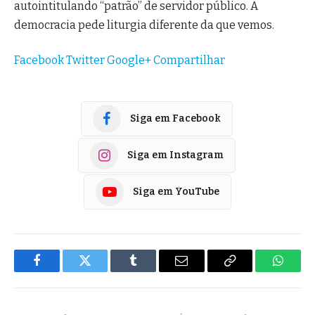
autointitulando “patrão” de servidor público. A
democracia pede liturgia diferente da que vemos.
Facebook
Twitter
Google+
Compartilhar
Siga em Facebook
Siga em Instagram
Siga em YouTube
Facebook
Twitter
Tumblr
E-
Copiar
Whats
mail
Link