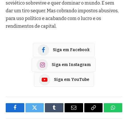
soviético sobrevive e quer dominar o mundo. E sem
dar um tiro sequer. Mas cobrando impostos abusivos,
para uso político e acabando com o lucro e os
rendimentos de capital.
Siga em Facebook
Siga em Instagram
Siga em YouTube
Facebook
Twitter
Tumblr
E-
Copiar
Whats
mail
Link