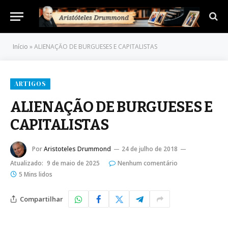
Início
»
ALIENAÇÃO DE BURGUESES E CAPITALISTAS
ARTIGOS
ALIENAÇÃO DE BURGUESES E
CAPITALISTAS
Por
Aristoteles Drummond
24 de julho de 2018
Atualizado:
9 de maio de 2025
Nenhum comentário
5 Mins lidos
Compartilhar