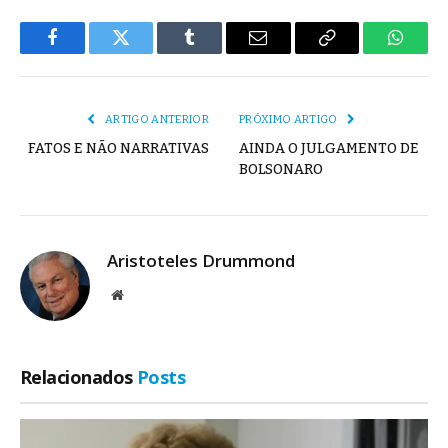
Facebook
Twitter
Tumblr
E-
Copiar
Whats
mail
Link
ARTIGO ANTERIOR
PRÓXIMO ARTIGO
FATOS E NÃO NARRATIVAS
AINDA O JULGAMENTO DE
BOLSONARO
Aristoteles Drummond
Site
Relacionados
Posts