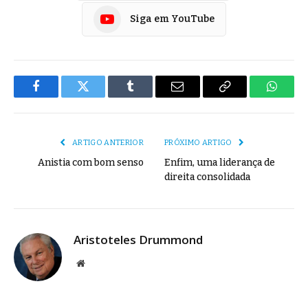
Siga em YouTube
Facebook
Twitter
Tumblr
E-
Copiar
Whats
mail
Link
ARTIGO ANTERIOR
PRÓXIMO ARTIGO
Anistia com bom senso
Enfim, uma liderança de
direita consolidada
Aristoteles Drummond
Site