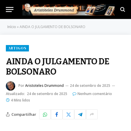
Início
»
AINDA O JULGAMENTO DE BOLSONARO
ARTIGOS
AINDA O JULGAMENTO DE
BOLSONARO
Por
Aristoteles Drummond
24 de setembro de 2025
Atualizado:
24 de setembro de 2025
Nenhum comentário
4 Mins lidos
Compartilhar