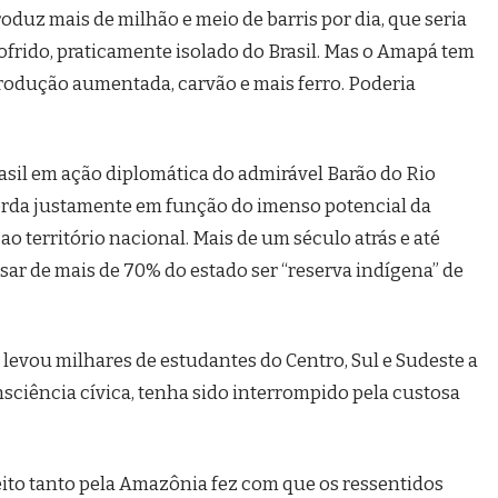
oduz mais de milhão e meio de barris por dia, que seria
sofrido, praticamente isolado do Brasil. Mas o Amapá tem
 produção aumentada, carvão e mais ferro. Poderia
rasil em ação diplomática do admirável Barão do Rio
erda justamente em função do imenso potencial da
o território nacional. Mais de um século atrás e até
sar de mais de 70% do estado ser “reserva indígena” de
evou milhares de estudantes do Centro, Sul e Sudeste a
consciência cívica, tenha sido interrompido pela custosa
feito tanto pela Amazônia fez com que os ressentidos