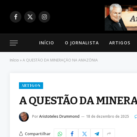
Facebook
X
Instagram
(Twitter)
INÍCIO
O JORNALISTA
ARTIGOS
Início
»
A QUESTÃO DA MINERAÇÃO NA AMAZÔNIA
ARTIGOS
A QUESTÃO DA MINER
Por
Aristoteles Drummond
18 de dezembro de 2025
Compartilhar