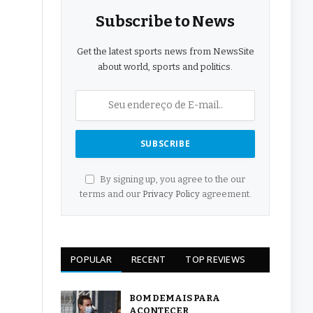
Subscribe to News
Get the latest sports news from NewsSite
about world, sports and politics.
By signing up, you agree to the our
terms and our
Privacy Policy
agreement.
POPULAR
RECENT
TOP REVIEWS
BOM DEMAIS PARA
ACONTECER