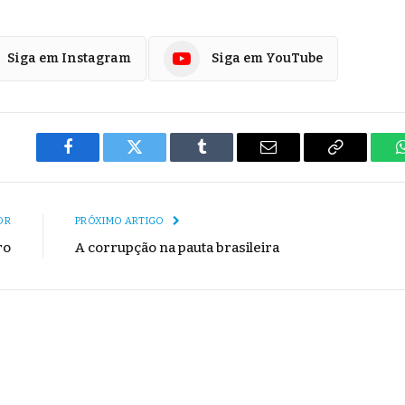
Siga em Instagram
Siga em YouTube
Facebook
Twitter
Tumblr
E-
Copiar
mail
Link
OR
PRÓXIMO ARTIGO
ro
A corrupção na pauta brasileira