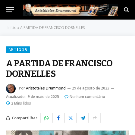
Início
»
A PARTIDA DE FRANCISCO DORNELLES
ARTIGOS
A PARTIDA DE FRANCISCO
DORNELLES
Por
Aristoteles Drummond
29 de agosto de 2023
Atualizado:
9 de maio de 2025
Nenhum comentário
2 Mins lidos
Compartilhar