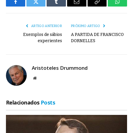
Facebook
Twitter
Tumblr
E-
Copiar
Whats
mail
Link
ARTIGO ANTERIOR
PRÓXIMO ARTIGO
Exemplos de sábios
A PARTIDA DE FRANCISCO
experientes
DORNELLES
Aristoteles Drummond
Site
Relacionados
Posts