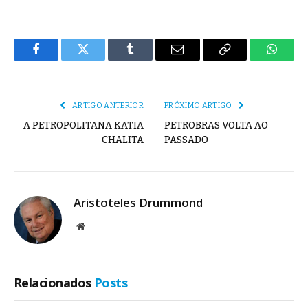
Facebook
Twitter
Tumblr
E-
Copiar
Whats
mail
Link
ARTIGO ANTERIOR
PRÓXIMO ARTIGO
A PETROPOLITANA KATIA
PETROBRAS VOLTA AO
CHALITA
PASSADO
Aristoteles Drummond
Site
Relacionados
Posts