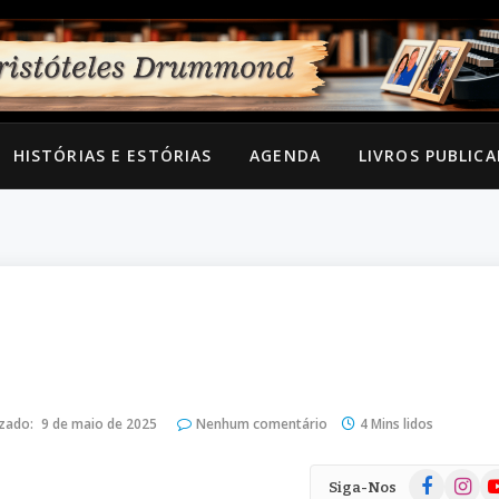
HISTÓRIAS E ESTÓRIAS
AGENDA
LIVROS PUBLIC
izado:
9 de maio de 2025
Nenhum comentário
4 Mins lidos
Facebook
Instag
Yo
Siga-Nos