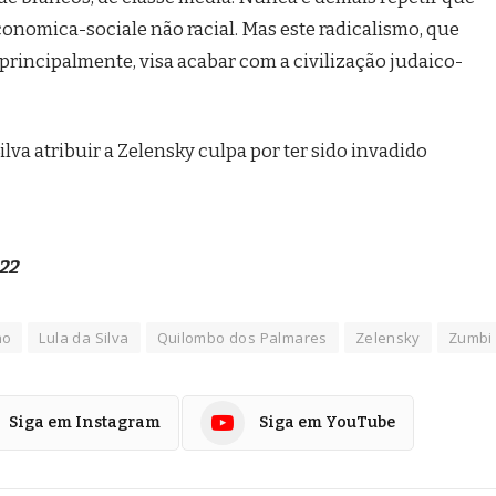
conomica-sociale não racial. Mas este radicalismo, que
rincipalmente, visa acabar com a civilização judaico-
ilva atribuir a Zelensky culpa por ter sido invadido
-22
ho
Lula da Silva
Quilombo dos Palmares
Zelensky
Zumbi
Siga em Instagram
Siga em YouTube