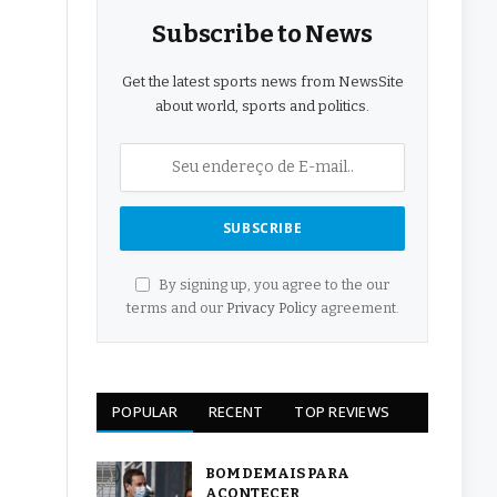
Subscribe to News
Get the latest sports news from NewsSite
about world, sports and politics.
By signing up, you agree to the our
terms and our
Privacy Policy
agreement.
POPULAR
RECENT
TOP REVIEWS
BOM DEMAIS PARA
ACONTECER