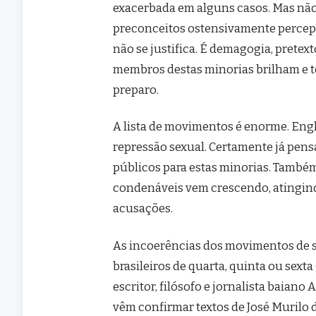
exacerbada em alguns casos. Mas nã
preconceitos ostensivamente perceptí
não se justifica. É demagogia, pretex
membros destas minorias brilham e te
preparo.
A lista de movimentos é enorme. Engl
repressão sexual. Certamente já pen
públicos para estas minorias. També
condenáveis vem crescendo, atingind
acusações.
As incoerências dos movimentos de s
brasileiros de quarta, quinta ou sext
escritor, filósofo e jornalista baian
vêm confirmar textos de José Murilo 