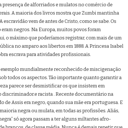
 a presença de alforriados e mulatos no comércio de
erais. A maioria dos livros mostra que Zumbi mantinha
 escravidão vem de antes de Cristo, como se sabe. Os
ão eram negros. Na Europa, muitos povos foram
qui, o máximo que poderíamos registrar, com mais de um
pública no amparo aos libertos em 1888. A Princesa Isabel
obra escrava para atividades profissionais.
vo, exemplo mundialmente reconhecido de miscigenação
l sob todos os aspectos. Tão importante quanto garantir a
eza parece ser desmistificar os que insistem em
 discriminador.e racista . Recente documentário na
o de Assis era negro, quando sua mãe era portuguesa. E
aioria negra ou mulata, em todas as profissões. Aliás,
gra” só agora passam a ter alguns miltantes afro-
 de brancos, de classe média. Nunca é demais repetir que