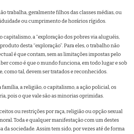
ão trabalha, geralmente filhos das classes médias, ou
siduidade ou cumprimento de horários rígidos.
 capitalismo, a “exploração dos pobres via aluguéis,
 produto desta “exploração”. Para eles, o trabalho não
electual é que contam, sem as limitações impostas pelo
ber como é que o mundo funciona, em todo lugar e sob
, como tal, devem ser tratados e reconhecidos.
família, a religião, o capitalismo, a ação policial, os
oria, pois o que vale são as minorias oprimidas.
itos ou restrições por raça, religião ou opção sexual
e a moral. Toda e qualquer manifestação com um destes
lsa da sociedade. Assim tem sido, por vezes até de forma