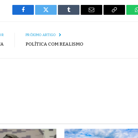
Facebook
Twitter
Tumblr
E-
Copiar
mail
Link
OR
PRÓXIMO ARTIGO
TA
POLÍTICA COM REALISMO