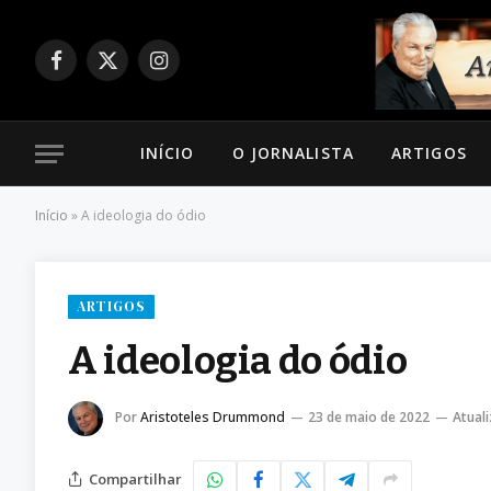
Facebook
X
Instagram
(Twitter)
INÍCIO
O JORNALISTA
ARTIGOS
Início
»
A ideologia do ódio
ARTIGOS
A ideologia do ódio
Por
Aristoteles Drummond
23 de maio de 2022
Atual
Compartilhar