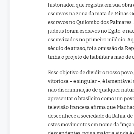
historiador, que registra em sua obra
escravos na zona da mata de Minas G
escravos no Quilombo dos Palmares. A
judeus foram escravos no Egito, e n
escravizados no primeiro milênio. A
século de atraso, foi a omissão da Re
tinha o projeto de habilitar a mão de 
Esse objetivo de dividir o nosso po
vitoriosa – e singular –, é lamentáve
não discriminação de qualquer natur
apresentar o brasileiro como um povo
televisão francesa afirma que Machad
desconhece a sociedade da Bahia, de m
estes movimentos em nome da “raça ne
descendentes, pois a maioria ainda é