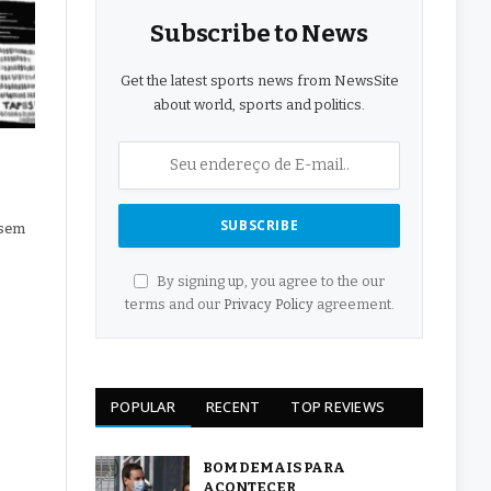
Subscribe to News
Get the latest sports news from NewsSite
about world, sports and politics.
 sem
By signing up, you agree to the our
terms and our
Privacy Policy
agreement.
POPULAR
RECENT
TOP REVIEWS
BOM DEMAIS PARA
ACONTECER