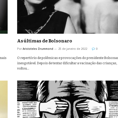
As últimas de Bolsonaro
Por
Aristoteles Drummond
25 de janeiro de 2022
0
onais
O repertório de polêmicas e provocações do presidente Bolsona
inesgotável. Depois de tentar dificultar a vacinação das crianças,
voltou…