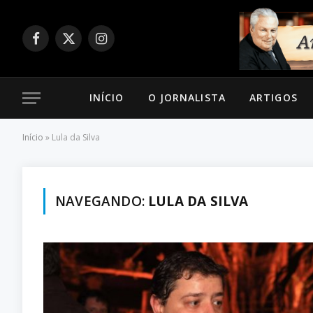
Facebook
X
Instagram
(Twitter)
INÍCIO
O JORNALISTA
ARTIGOS
Início
»
Lula da Silva
NAVEGANDO:
LULA DA SILVA