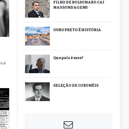
FILHO DE BOLSONARO CAI
NAS SONDAGENS
OURO PRETO É HISTÓRIA
Que país é esse?
ro é
SELEÇÃO DE CORONÉIS