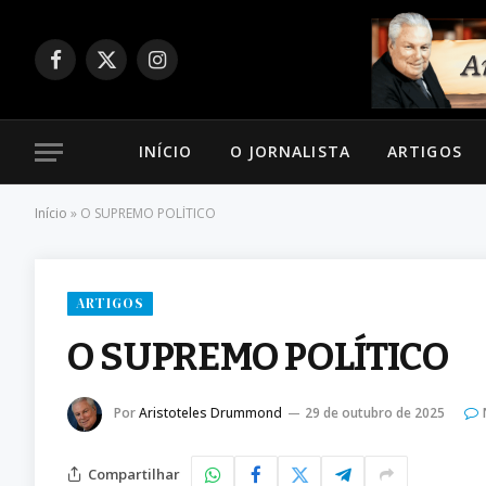
Facebook
X
Instagram
(Twitter)
INÍCIO
O JORNALISTA
ARTIGOS
Início
»
O SUPREMO POLÍTICO
ARTIGOS
O SUPREMO POLÍTICO
Por
Aristoteles Drummond
29 de outubro de 2025
Compartilhar