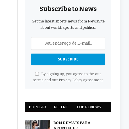
Subscribe to News
Get the latest sports news from NewsSite
about world, sports and politics.
By signing up, you agree to the our
terms and our
Privacy Policy
agreement.
POPULAR
RECENT
TOP REVIEWS
BOM DEMAIS PARA
ACONTECER