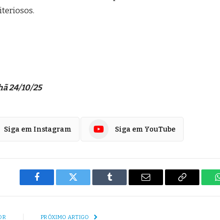
iteriosos.
hã 24/10/25
Siga em Instagram
Siga em YouTube
Facebook
Twitter
Tumblr
E-
Copiar
mail
Link
OR
PRÓXIMO ARTIGO