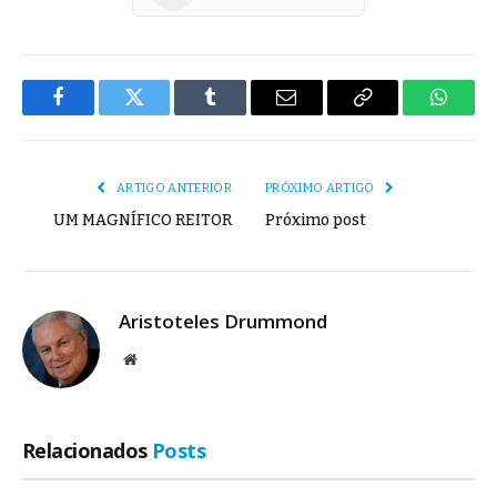
Facebook
Twitter
Tumblr
E-
Copiar
Whats
mail
Link
ARTIGO ANTERIOR
PRÓXIMO ARTIGO
UM MAGNÍFICO REITOR
Próximo post
Aristoteles Drummond
Site
Relacionados
Posts