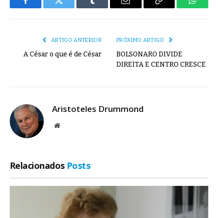
Facebook
Twitter
Tumblr
E-
Copiar
Whats
mail
Link
ARTIGO ANTERIOR
PRÓXIMO ARTIGO
A César o que é de César
BOLSONARO DIVIDE
DIREITA E CENTRO CRESCE
Aristoteles Drummond
Site
Relacionados
Posts