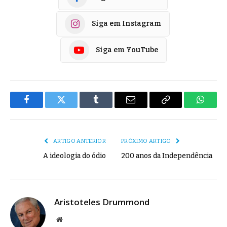
Siga em Instagram
Siga em YouTube
Facebook
Twitter
Tumblr
E-
Copiar
Whats
mail
Link
ARTIGO ANTERIOR
PRÓXIMO ARTIGO
A ideologia do ódio
200 anos da Independência
Aristoteles Drummond
Site