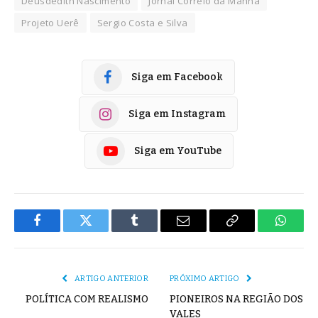
Deusdedith Nascimento
Jornal Correio da Manhã
Projeto Uerê
Sergio Costa e Silva
Siga em Facebook
Siga em Instagram
Siga em YouTube
Facebook
Twitter
Tumblr
E-
Copiar
Whats
mail
Link
ARTIGO ANTERIOR
PRÓXIMO ARTIGO
POLÍTICA COM REALISMO
PIONEIROS NA REGIÃO DOS
VALES