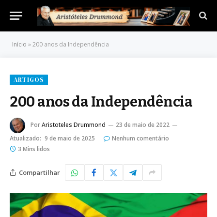
Início
»
200 anos da Independência
ARTIGOS
200 anos da Independência
Por
Aristoteles Drummond
23 de maio de 2022
Atualizado:
9 de maio de 2025
Nenhum comentário
3 Mins lidos
Compartilhar