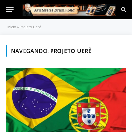
Início
»
Projeto Uerê
NAVEGANDO:
PROJETO UERÊ