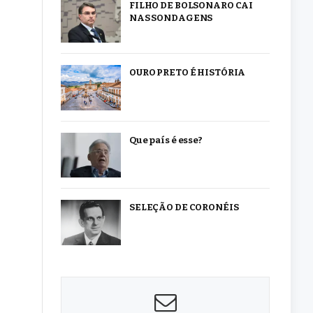
FILHO DE BOLSONARO CAI
NAS SONDAGENS
OURO PRETO É HISTÓRIA
Que país é esse?
SELEÇÃO DE CORONÉIS