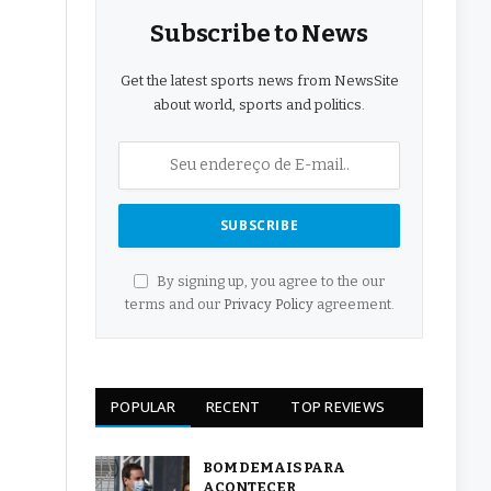
Subscribe to News
Get the latest sports news from NewsSite
about world, sports and politics.
By signing up, you agree to the our
terms and our
Privacy Policy
agreement.
POPULAR
RECENT
TOP REVIEWS
BOM DEMAIS PARA
ACONTECER