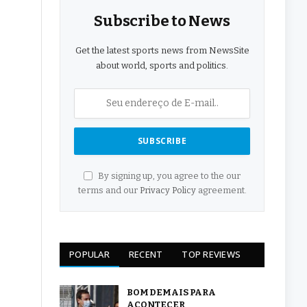
Subscribe to News
Get the latest sports news from NewsSite
about world, sports and politics.
By signing up, you agree to the our
terms and our
Privacy Policy
agreement.
POPULAR
RECENT
TOP REVIEWS
BOM DEMAIS PARA
ACONTECER