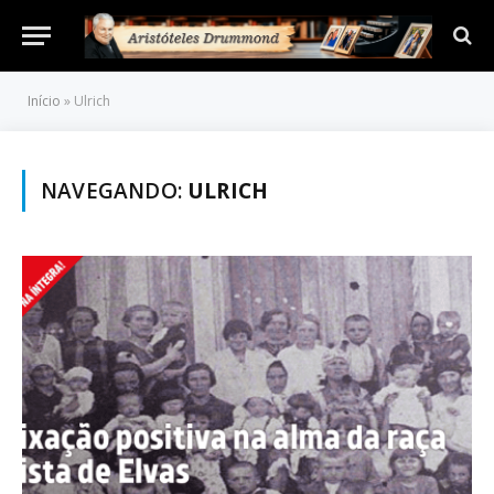
Início
»
Ulrich
NAVEGANDO:
ULRICH