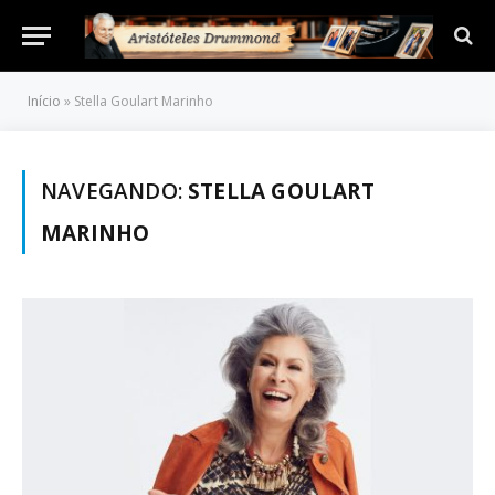
Início
»
Stella Goulart Marinho
NAVEGANDO:
STELLA GOULART
MARINHO