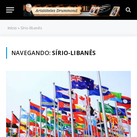
Início
»
Sírio-libanês
NAVEGANDO:
SÍRIO-LIBANÊS