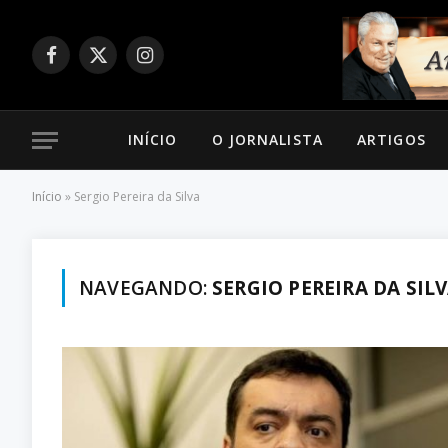
Facebook
X
Instagram
(Twitter)
INÍCIO
O JORNALISTA
ARTIGOS
Início
»
Sergio Pereira da Silva
NAVEGANDO:
SERGIO PEREIRA DA SIL