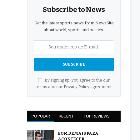
Subscribe to News
Get the latest sports news from NewsSite
about world, sports and politics.
By signing up, you agree to the our
terms and our
Privacy Policy
agreement.
POPULAR
RECENT
TOP REVIEWS
BOM DEMAIS PARA
ACONTECER