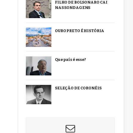
FILHO DE BOLSONARO CAI
NAS SONDAGENS
OURO PRETO É HISTÓRIA
Que país é esse?
SELEÇÃO DE CORONÉIS