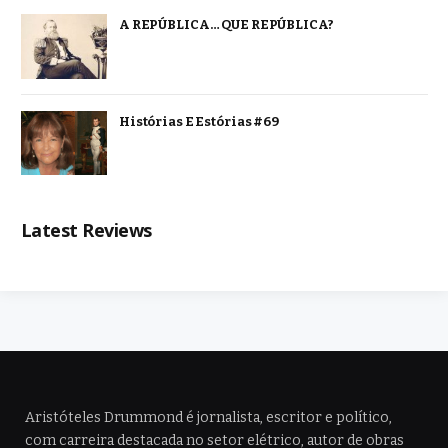
A REPÚBLICA… QUE REPÚBLICA?
Histórias E Estórias #69
Latest Reviews
Aristóteles Drummond é jornalista, escritor e político,
com carreira destacada no setor elétrico, autor de obras