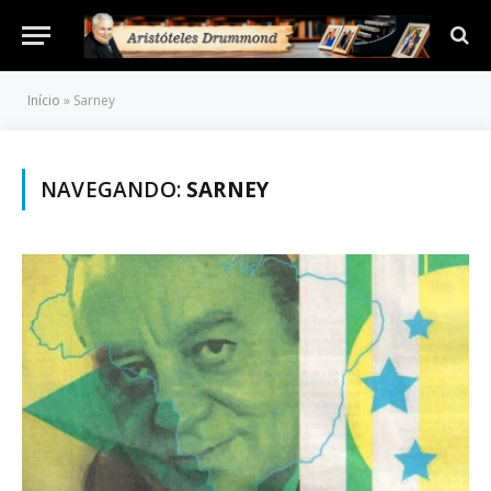
Início
»
Sarney
NAVEGANDO:
SARNEY