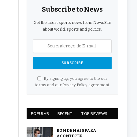
Subscribe to News
Get the latest sports news from NewsSite
about world, sports and politics.
By signing up, you agree to the our
terms and our
Privacy Policy
agreement.
POPULAR
RECENT
TOP REVIEWS
BOM DEMAIS PARA
ACONTECER