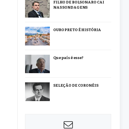
FILHO DE BOLSONARO CAI
NAS SONDAGENS
OURO PRETO É HISTÓRIA
Que país é esse?
SELEÇÃO DE CORONÉIS