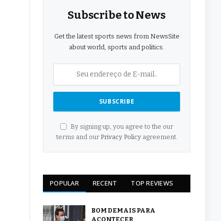
Subscribe to News
Get the latest sports news from NewsSite
about world, sports and politics.
By signing up, you agree to the our
terms and our
Privacy Policy
agreement.
POPULAR
RECENT
TOP REVIEWS
BOM DEMAIS PARA
ACONTECER