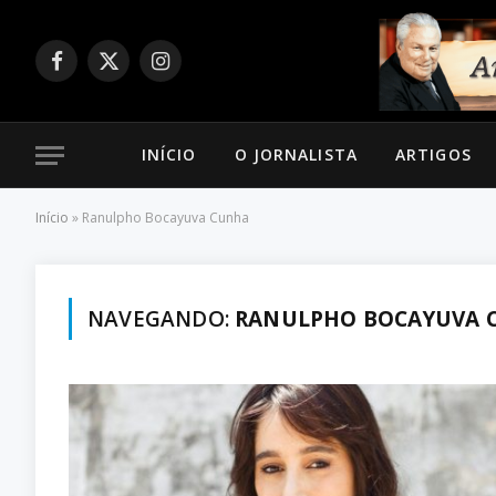
Facebook
X
Instagram
(Twitter)
INÍCIO
O JORNALISTA
ARTIGOS
Início
»
Ranulpho Bocayuva Cunha
NAVEGANDO:
RANULPHO BOCAYUVA 