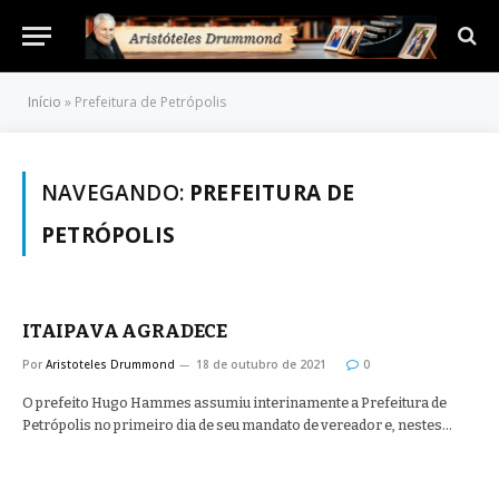
Início
»
Prefeitura de Petrópolis
NAVEGANDO:
PREFEITURA DE
PETRÓPOLIS
ITAIPAVA AGRADECE
Por
Aristoteles Drummond
18 de outubro de 2021
0
O prefeito Hugo Hammes assumiu interinamente a Prefeitura de
Petrópolis no primeiro dia de seu mandato de vereador e, nestes…