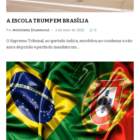
A ESCOLA TRUMP EM BRASÍLIA
Por
Aristoteles Drummond
2 de maio de 2022
0
O Supremo Tribunal, ao que tudo indica, exorbitou ao condenar a oito
anos de prisão e perda do mandato um…