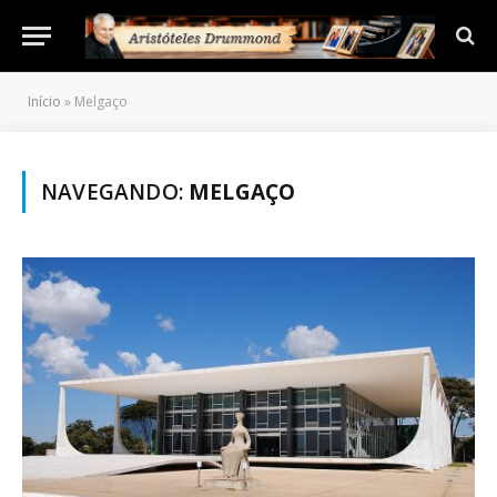
Início
»
Melgaço
NAVEGANDO:
MELGAÇO