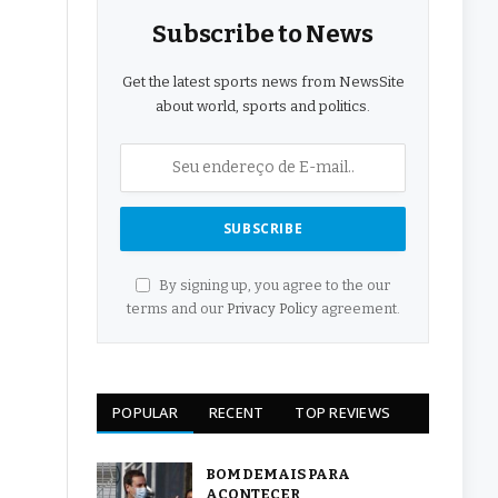
Subscribe to News
Get the latest sports news from NewsSite
about world, sports and politics.
By signing up, you agree to the our
terms and our
Privacy Policy
agreement.
POPULAR
RECENT
TOP REVIEWS
BOM DEMAIS PARA
ACONTECER