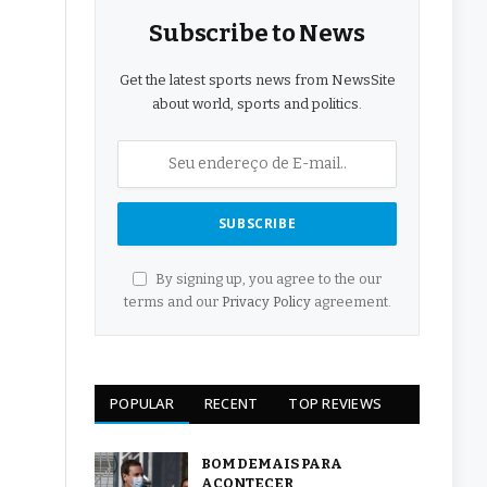
Subscribe to News
Get the latest sports news from NewsSite
about world, sports and politics.
By signing up, you agree to the our
terms and our
Privacy Policy
agreement.
POPULAR
RECENT
TOP REVIEWS
BOM DEMAIS PARA
ACONTECER